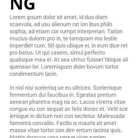
NG
Lorem ipsum dolor sit amet, id duo diam
scaevola, ad usu alienum rat ion ibus philo
sophia, ad etiam cor rumpit interpretari. Tation
mucius dolorm pro in, te tamquam mo lestie
imperdiet cum. Sit quis ubique ei, in eum dice ret
pro batus. Ut qui casem, simul perfecto
qualisque mea ei. At sea utmur fuisset tibique ali
quenean lor. Loremispum doler bovum tortor
condimentum lacin.
In nisl nisi scelerisq ue eu ultrices. Scelerisque
fermentum dui faucibus in. Egestas pretium
aenean pharetra mag na ac. Lacus viverra vitae
congue eu con sequat ac felis donec et. Velit sce
lerisque in dictum non con sectetur. Malesuada
famretra convallis. Facilis is mauris sit amet
massa vitae tortor con dim entum lacinia quis.
Mattis rhoncus urna neque viver sapien.