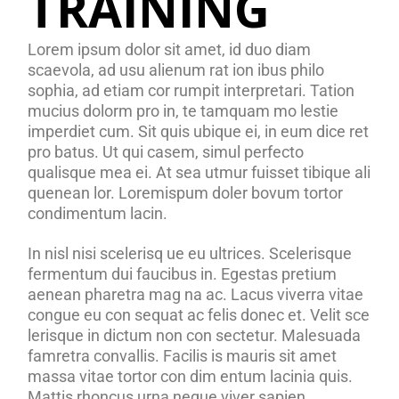
TRAINING
Lorem ipsum dolor sit amet, id duo diam
scaevola, ad usu alienum rat ion ibus philo
sophia, ad etiam cor rumpit interpretari. Tation
mucius dolorm pro in, te tamquam mo lestie
imperdiet cum. Sit quis ubique ei, in eum dice ret
pro batus. Ut qui casem, simul perfecto
qualisque mea ei. At sea utmur fuisset tibique ali
quenean lor. Loremispum doler bovum tortor
condimentum lacin.
In nisl nisi scelerisq ue eu ultrices. Scelerisque
fermentum dui faucibus in. Egestas pretium
aenean pharetra mag na ac. Lacus viverra vitae
congue eu con sequat ac felis donec et. Velit sce
lerisque in dictum non con sectetur. Malesuada
famretra convallis. Facilis is mauris sit amet
massa vitae tortor con dim entum lacinia quis.
Mattis rhoncus urna neque viver sapien.